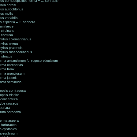
lus cornucopioides forma = C. konradii?
olla cerasi
tus autochtonus
us mollis
us variabilis
is stipitaria = C. scabella
lum laeve
 circinans
 confusa
yllus colemannianus
yllus niveus
yllus pratensis
yllus russocoriaceus
striatus
rma amianthinum fo. rugosoreticulatum
rma carcharias
rma fallax
rma granulosum
rma jasonis
piota seminuda
opsis confragosa
psis tricolor
 concentrica
ybe croceus
perlata
rma paradoxa
erma aspera
 furfuracea
a dysthales
a euchroum