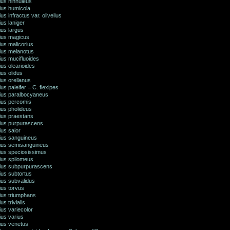
ius hinnuleus
ius humicola
us infractus var. olivellus
ius laniger
ius largus
rius magicus
ius malicorius
rius melanotus
ius mucifluoides
ius olearioides
ius olidus
ius orellanus
ius paleifer = C. flexipes
rius paralbocyaneus
rius percomis
ius pholideus
ius praestans
rius purpurascens
ius salor
rius sanguineus
rius semisanguineus
rius speciosissimus
ius spilomeus
rius subpurpurascens
ius subtortus
ius subvalidus
ius torvus
ius triumphans
us trivialis
ius variecolor
ius varius
ius venetus