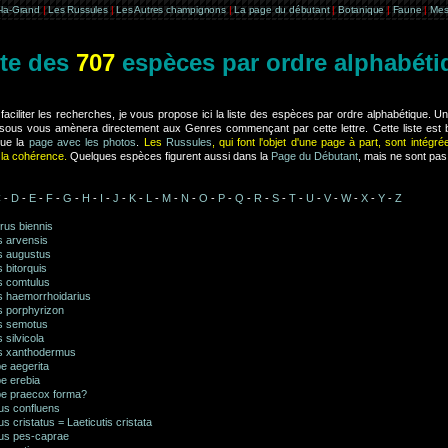
e-la-Grand
|
Les Russules
|
Les Autres champignons
|
La page du débutant
|
Botanique
|
Faune
|
Mes
ste des
707
espèces par ordre alphabéti
faciliter les recherches, je vous propose ici la liste des espèces par ordre alphabétique. Un c
sous vous amènera directement aux Genres commençant par cette lettre. Cette liste est
que la
page avec les photos
.
Les
Russules
, qui font l'objet d'une page à part, sont intégré
 la cohérence.
Quelques espèces figurent aussi dans la
Page du Débutant
, mais ne sont pas 
C
-
D
-
E
-
F
-
G
-
H
-
I
-
J
-
K
-
L
-
M
-
N
-
O
-
P
-
Q
-
R
-
S
-
T
-
U
-
V
-
W
-
X
-
Y
-
Z
rus biennis
s arvensis
s augustus
 bitorquis
s comtulus
s haemorrhoidarius
s porphyrizon
s semotus
 silvicola
s xanthodermus
e aegerita
e erebia
e praecox forma?
lus confluens
lus cristatus = Laeticutis cristata
lus pes-caprae