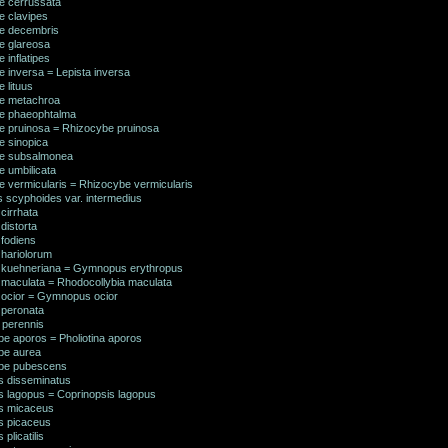
be cerrussata
e clavipes
be decembris
e glareosa
e inflatipes
e inversa = Lepista inversa
e lituus
be metachroa
be phaeophtalma
be pruinosa = Rhizocybe pruinosa
e sinopica
be subsalmonea
e umbilicata
e vermicularis = Rhizocybe vermicularis
us scyphoides var. intermedius
 cirrhata
 distorta
 fodiens
 hariolorum
a kuehneriana = Gymnopus erythropus
a maculata = Rhodocollybia maculata
a ocior = Gymnopus ocior
 peronata
a perennis
e aporos = Pholiotina aporos
be aurea
be pubescens
s disseminatus
s lagopus = Coprinopsis lagopus
s micaceus
s picaceus
plicatilis