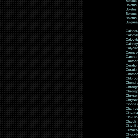
Boletus
Boletus
Boletus
Boletus
Boletus
Bulgaria
Calocer
Calocybe
Calocyb
Caloscy
Calycina
Camarop
Canthare
Canthare
Ceratiom
Ceratiom
Chamaem
Chloroc
Chondr
Chroogom
Chroogo
Chrysom
Chrysom
Ciboria 
Clathrus
Clavaria
Clavulin
Clavulin
Clavuli
Climacoc
Clitocyb