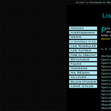
Accueil
|
La Chanterelle de Vill
Li
P
our 
des
temps 
assurer
A
-
B
-
Abortipo
Agaricu
Agaricu
Agaricus
Agaricu
Agaricu
Agaricu
Agaricu
Agaricus
Agaricu
Agrocyb
Agrocyb
Agrocyb
Albatrel
Albatrel
Albatrel