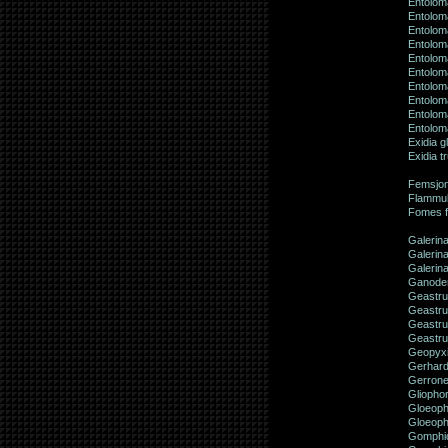
Entoloma
Entolom
Entolom
Entolom
Entolom
Entolom
Entolom
Entolom
Entolom
Entolom
Exidia g
Exidia t
Femsjon
Flammul
Fomes f
Galerin
Galerin
Galerina
Ganode
Geastru
Geastru
Geastru
Geastru
Geopyxi
Gerhard
Gerrone
Gliophor
Gloeoph
Gloeoph
Gomphid