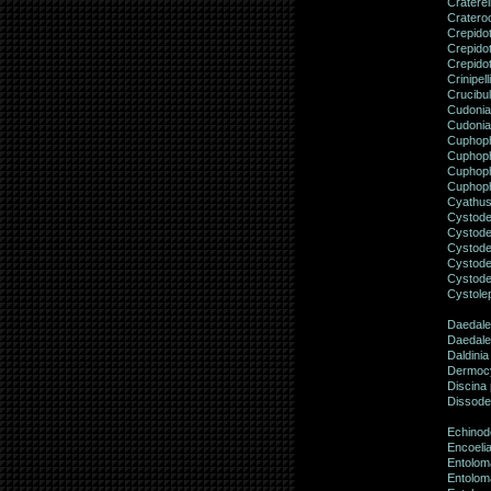
Craterel
Crateroc
Crepido
Crepidot
Crepidot
Crinipell
Crucibu
Cudonia
Cudonia
Cuphoph
Cuphoph
Cuphoph
Cuphoph
Cyathus 
Cystode
Cystode
Cystode
Cystode
Cystode
Cystole
Daedale
Daedaleo
Daldinia
Dermoc
Discina 
Dissode
Echinod
Encoelia
Entolom
Entolom