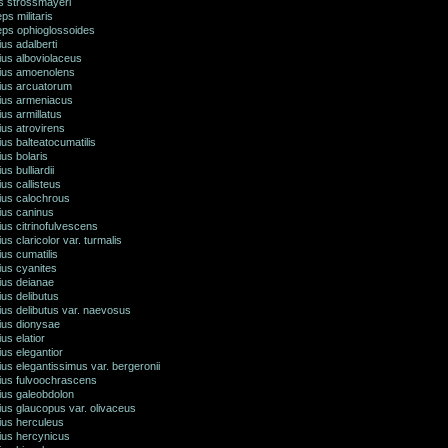
s strossmayeri
s militaris
ps ophioglossoides
ius adalberti
ius alboviolaceus
rius amoenolens
rius arcuatorum
rius armeniacus
ius armillatus
ius atrovirens
ius balteatocumatilis
ius bolaris
us bulliardii
ius callisteus
ius calochrous
ius caninus
ius citrinofulvescens
ius claricolor var. turmalis
ius cumatilis
ius cyanites
ius deianae
ius delibutus
ius delibutus var. naevosus
ius dionysae
ius elatior
ius elegantior
ius elegantissimus var. bergeronii
rius fulvoochrascens
ius galeobdolon
ius glaucopus var. olivaceus
ius herculeus
ius hercynicus