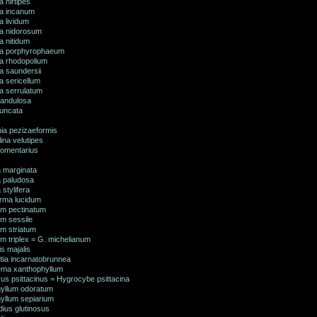
 hirtipes
a incanum
a lividum
a nidorosum
a nitidum
a porphyrophaeum
a rhodopolium
a saundersii
a sericellum
a serrulatum
landulosa
runcata
ia pezizaeformis
ina velutipes
omentarius
a marginata
a paludosa
 stylifera
rma lucidum
m pectinatum
m sessile
m striatum
m triplex = G. michelianum
s majalis
tia incarnatobrunnea
ma xanthophyllum
us psittacinus = Hygrocybe psittacina
yllum odoratum
yllum sepiarium
ius glutinosus