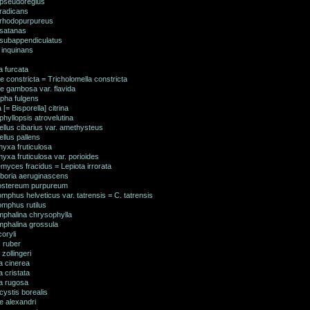
 pseudoregius
 radicans
 rhodopurpureus
 satanas
 subappendiculatus
 inquinans
a furcata
 constricta = Tricholomella constricta
e gambosa var. flavida
pha fulgens
 [= Bisporella] citrina
hyllopsis atrovelutina
llus cibarius var. amethysteus
llus pallens
yxa fruticulosa
yxa fruticulosa var. porioides
yces fracidus = Lepiota irrorata
iboria aeruginascens
ostereum purpureum
phus helveticus var. tatrensis = C. tatrensis
mphus rutilus
phalina chrysophylla
phalina grossula
coryli
 ruber
 zollingeri
a cinerea
a cristata
na rugosa
ystis borealis
e alexandri