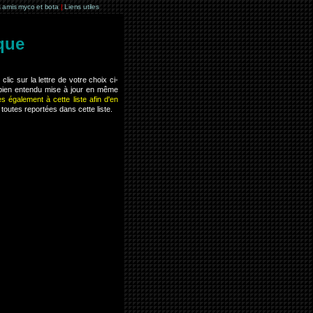
 amis myco et bota
|
Liens utiles
que
lic sur la lettre de votre choix ci-
 bien entendu mise à jour en même
es également à cette liste afin d'en
toutes reportées dans cette liste.