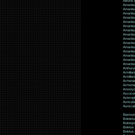
Aleuria 
Amanita
Amanita
Amanita 
Amanita
Amanita
Amanita 
Amanita 
Amanita 
Amanita 
Amanita 
Amanita
Amanita
Amanita
Amanita
Amanita
Anthurus
Armilla
Armillari
Arrhenia
Arrhenia
Artomyc
Ascocor
Asteroph
Auricula
Aurisca
Baeosp
Boletinu
Boletop
Boletus
Boletus 