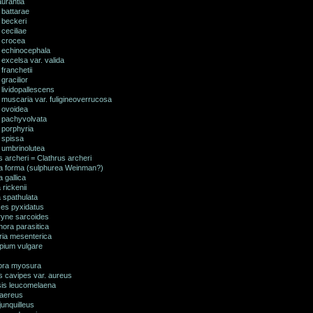
aurantia
 battarae
 beckeri
ceciliae
 crocea
 echinocephala
excelsa var. valida
franchetii
gracilior
lividopallescens
muscaria var. fuligineoverrucosa
 ovoidea
 pachyvolvata
 porphyria
 spissa
 umbrinolutea
 archeri = Clathrus archeri
ria forma (sulphurea Weinman?)
a gallica
 rickenii
 spathulata
es pyxidatus
yne sarcoides
ora parasitica
ria mesenterica
lpium vulgare
ora myosura
s cavipes var. aureus
sis leucomelaena
 aereus
junquilleus