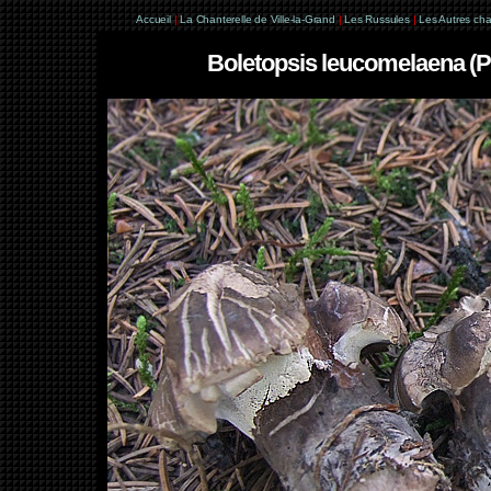
Accueil
|
La Chanterelle de Ville-la-Grand
|
Les Russules
|
Les Autres ch
Boletopsis leucomelaena (P