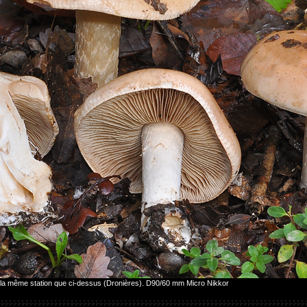
r la même station que ci-dessus (Dronières). D90/60 mm Micro Nikkor