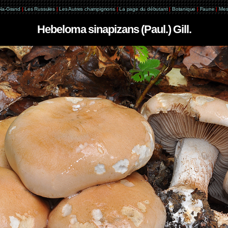
e-la-Grand
|
Les Russules
|
Les Autres champignons
|
La page du débutant
|
Botanique
|
Faune
|
Mes
Hebeloma sinapizans (Paul.) Gill.