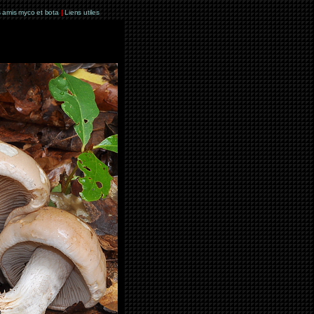
 amis myco et bota
|
Liens utiles