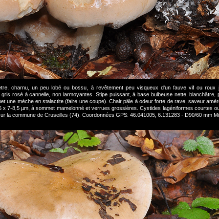
e, charnu, un peu lobé ou bossu, à revêtement peu visqueux d'un fauve vif ou roux jau
gris rosé à cannelle, non larmoyantes. Stipe puissant, à base bulbeuse nette, blanchâtre
t une mèche en stalactite (faire une coupe). Chair pâle à odeur forte de rave, saveur amère
5 x 7-8,5 µm, à sommet mamelonné et verrues grossières. Cystides lagéniformes courtes ou 
 sur la commune de Cruseilles (74). Coordonnées GPS: 46.041005, 6.131283 - D90/60 mm Mi