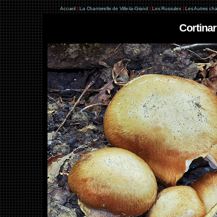
Accueil
|
La Chanterelle de Ville-la-Grand
|
Les Russules
|
Les Autres ch
Cortinar