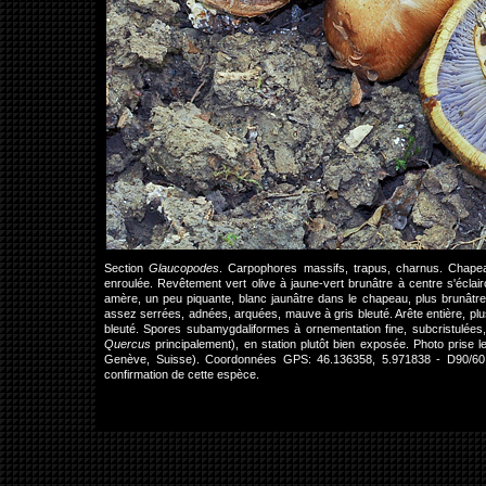
Section
Glaucopodes
. Carpophores massifs, trapus, charnus. Chap
enroulée. Revêtement vert olive à jaune-vert brunâtre à centre s'éclair
amère, un peu piquante, blanc jaunâtre dans le chapeau, plus brunâtre
assez serrées, adnées, arquées, mauve à gris bleuté. Arête entière, plus
bleuté. Spores subamygdaliformes à ornementation fine, subcristulées, à
Quercus
principalement), en station plutôt bien exposée. Photo pris
Genève, Suisse). Coordonnées GPS: 46.136358, 5.971838 - D90/60 
confirmation de cette espèce.