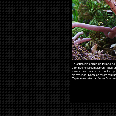
Fructification coralloïde formée 
sillonnée longitudinalement, bleu-
violacé pâle puis ocracé-violacé p
de cystides. Dans les forêts feuill
Espèce trouvée par André Dunoyer 