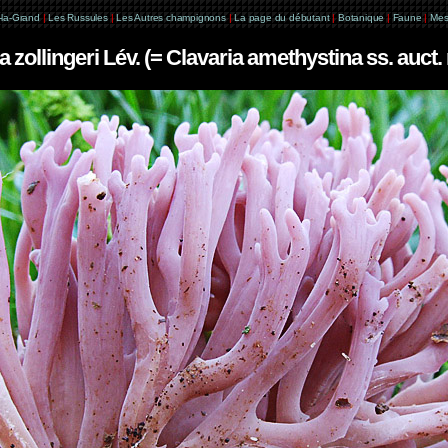
e-la-Grand
|
Les Russules
|
Les Autres champignons
|
La page du débutant
|
Botanique
|
Faune
|
Mes
a zollingeri Lév. (= Clavaria amethystina ss. auct. 