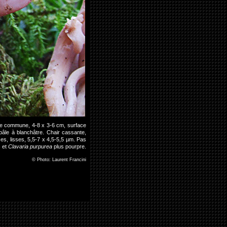
ase commune, 4-8 x 3-6 cm, surface
 pâle à blanchâtre. Chair cassante,
es, lisses, 5,5-7 x 4,5-5,5 µm. Pas
s et
Clavaria purpurea
plus pourpre.
©
Photo: Laurent Francini