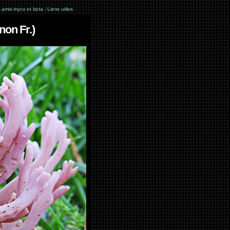
 amis myco et bota
|
Liens utiles
non Fr.)