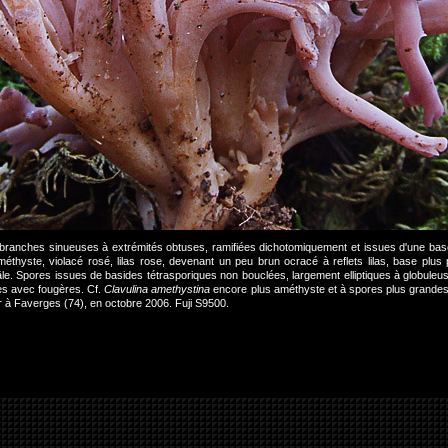
de branches sinueuses à extrémités obtuses, ramifiées dichotomiquement et issues d'une b
améthyste, violacé rosé, lilas rose, devenant un peu brun ocracé à reflets lilas, base plus
âle. Spores issues de basides tétrasporiques non bouclées, largement elliptiques à globuleus
ues avec fougères. Cf.
Clavulina amethystina
encore plus améthyste et à spores plus grande
à Faverges (74), en octobre 2006. Fuji S9500.