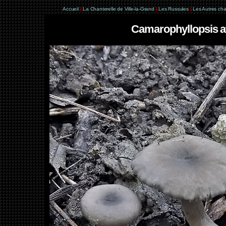
Accueil
|
La Chanterelle de Ville-la-Grand
|
Les Russules
|
Les Autres ch
Camarophyllopsis a