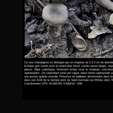
Ce rare champignon se distingue par un chapeau de 2 à 3 cm de diamètr
la loupe, gris souris avec le centre plus foncé. Lames assez larges, es
places. Stipe cylindrique, fortement évasé sous le chapeau, concolo
raphanoïde». J'ai cependant senti une vague odeur farino-raphanoïde sur
une grosse guttule centrale. Présence de paillettes dextrinoïdes dans les
dans une forêt de la Semine près de Saint-Germain-sur-Rhône (Ain). R
Coordonnées GPS: 46.065784, 5.836410 - D90