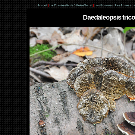
Accueil
|
La Chanterelle de Ville-la-Grand
|
Les Russules
|
Les Autres ch
Daedaleopsis tricol