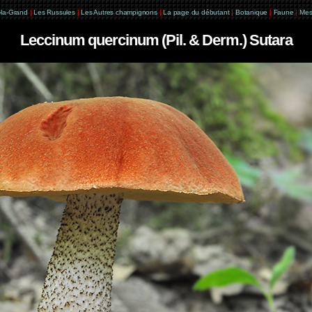
e-la-Grand
|
Les Russules
|
Les Autres champignons
|
La page du débutant
|
Botanique
|
Faune
|
Mes
Leccinum quercinum (Pil. & Derm.) Sutara