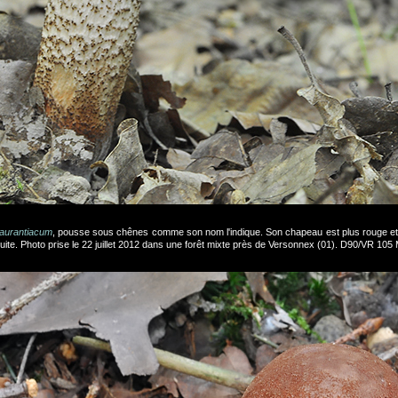
aurantiacum
, pousse sous chênes comme son nom l'indique. Son chapeau est plus rouge et
uite. Photo prise le 22 juillet 2012 dans une forêt mixte près de Versonnex (01). D90/VR 105