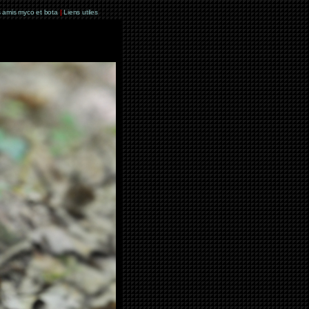
 amis myco et bota
|
Liens utiles