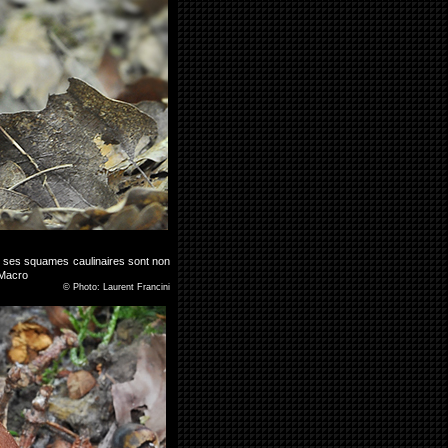
 ses squames caulinaires sont non
 Macro
©
Photo: Laurent Francini