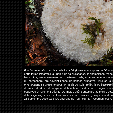
Ptychogaster albus
est le stade imparfait (forme anamorphe) de
Oligopo
cette forme imparfaite, au début de sa croissance, le champignon ressem
blanchâtre, très aqueuse et non zonée est molle, et laisse perler et s'éc
du carpophore, elle devient zonée de bandes brunâtres, fibreuse, 
ptychogaster
se présente sous forme de console, réfléchie ou étalée-réfl
de moins de 4 mm de longueur, débouchent sur des pores anguleux relati
observée et rarement décrite. Du mois d'août-septembre au mois d'octob
débris ligneux, directement sur souches ou à proximité, uniquement de r
26 septembre 2019 dans les environs de Fournols (63). Coordonnées G