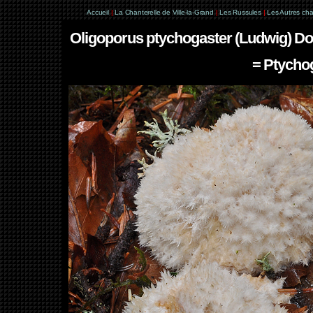
Accueil
|
La Chanterelle de Ville-la-Grand
|
Les Russules
|
Les Autres ch
Oligoporus ptychogaster (Ludwig) Don
= Ptycho