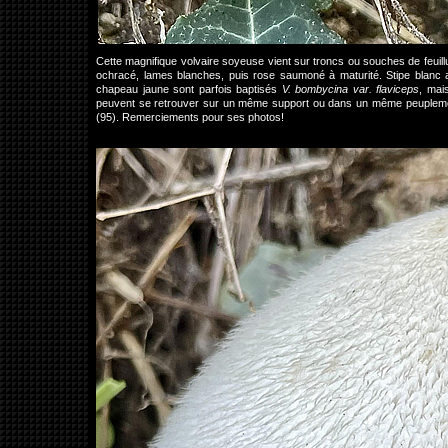
Cette magnifique volvaire soyeuse vient sur troncs ou souches de feuill
ochracé, lames blanches, puis rose saumoné à maturité. Stipe blan
chapeau jaune sont parfois baptisés
V. bombycina var. flaviceps
, mai
peuvent se retrouver sur un même support ou dans un même peuplemen
(95). Remerciements pour ses photos!