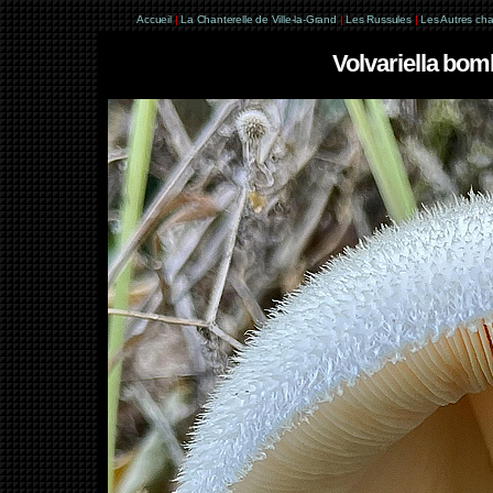
Accueil
|
La Chanterelle de Ville-la-Grand
|
Les Russules
|
Les Autres ch
Volvariella bom