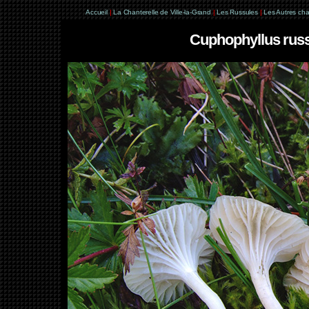
Accueil
|
La Chanterelle de Ville-la-Grand
|
Les Russules
|
Les Autres ch
Cuphophyllus russo