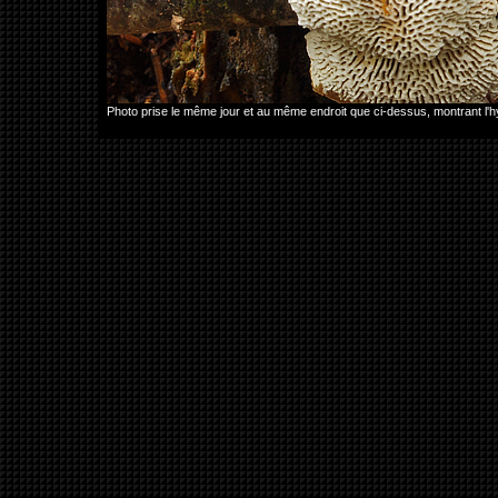
Photo prise le même jour et au même endroit que ci-dessus, montrant l'