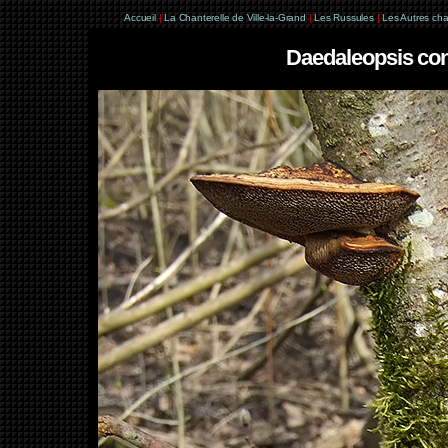
Accueil
|
La Chanterelle de Ville-la-Grand
|
Les Russules
|
Les Autres ch
Daedaleopsis conf