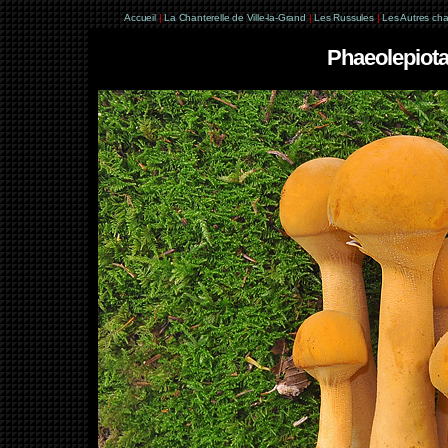
Accueil
|
La Chanterelle de Ville-la-Grand
|
Les Russules
|
Les Autres ch
Phaeolepiota 