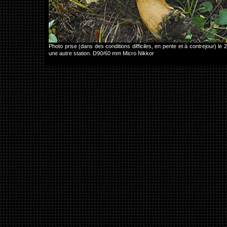
Photo prise (dans des conditions difficiles, en pente et à contrejour)
une autre station. D90/60 mm Micro Nikkor