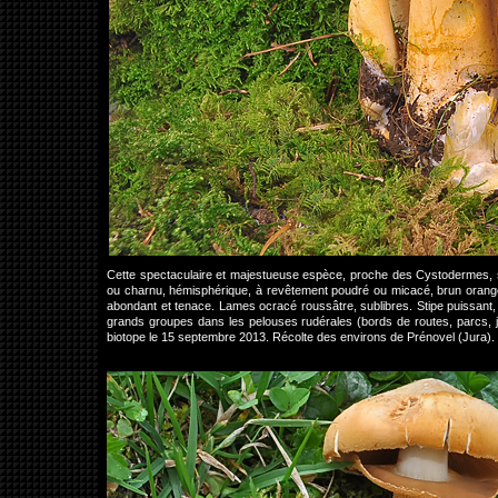
Cette spectaculaire et majestueuse espèce, proche des Cystodermes, s
ou charnu, hémisphérique, à revêtement poudré ou micacé, brun orangé 
abondant et tenace. Lames ocracé roussâtre, sublibres. Stipe puissant, à
grands groupes dans les pelouses rudérales (bords de routes, parcs, j
biotope le 15 septembre 2013. Récolte des environs de Prénovel (Jura).