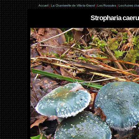
Accueil
|
La Chanterelle de Ville-la-Grand
|
Les Russules
|
Les Autres ch
Stropharia caerul