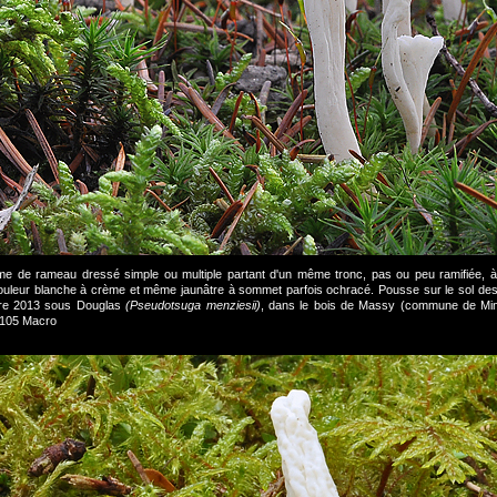
rme de rameau dressé simple ou multiple partant d'un même tronc, pas ou peu ramifiée, à s
ouleur blanche à crème et même jaunâtre à sommet parfois ochracé. Pousse sur le sol des 
bre 2013 sous Douglas
(Pseudotsuga menziesii)
, dans le bois de Massy (commune de Min
 105 Macro