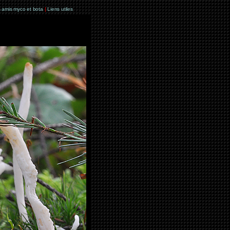
 amis myco et bota
|
Liens utiles