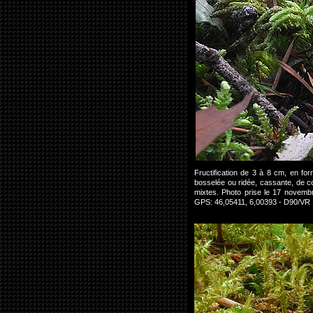
Fructification de 3 à 8 cm, en fo
bosselée ou ridée, cassante, de c
mixtes. Photo prise le 17 novem
GPS: 46,05411, 6,00393 - D90/VR