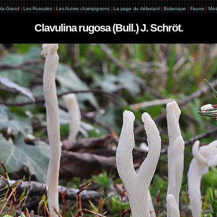
e-la-Grand
|
Les Russules
|
Les Autres champignons
|
La page du débutant
|
Botanique
|
Faune
|
Mes
Clavulina rugosa (Bull.) J. Schröt.