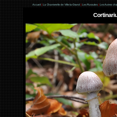
Accueil
|
La Chanterelle de Ville-la-Grand
|
Les Russules
|
Les Autres ch
Cortinariu