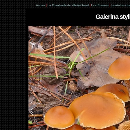
Accueil
|
La Chanterelle de Ville-la-Grand
|
Les Russules
|
Les Autres ch
Galerina styl