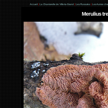
Accueil
|
La Chanterelle de Ville-la-Grand
|
Les Russules
|
Les Autres ch
Merulius tr