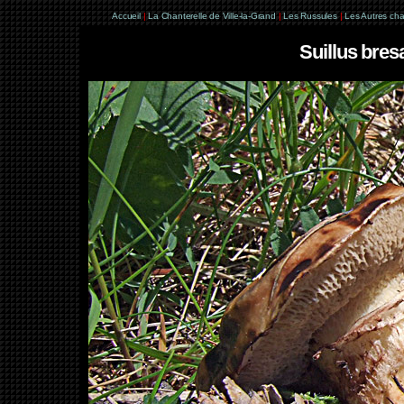
Accueil
|
La Chanterelle de Ville-la-Grand
|
Les Russules
|
Les Autres ch
Suillus bres