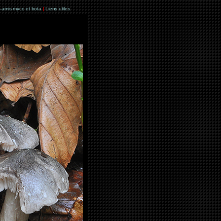
 amis myco et bota
|
Liens utiles