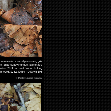
n mamelon central persistant, gris
ir. Stipe subcylindrique, blanchâtre
tembre 2011 au mont Salève, le long
S: 46.090532, 6.139664 - D90/VR 105
©
Photo: Laurent Francini