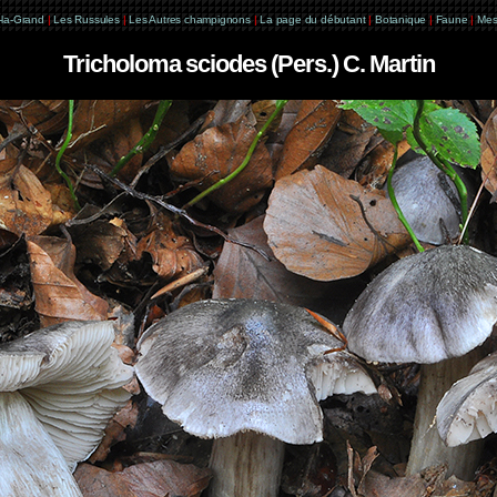
e-la-Grand
|
Les Russules
|
Les Autres champignons
|
La page du débutant
|
Botanique
|
Faune
|
Mes
Tricholoma sciodes (Pers.) C. Martin