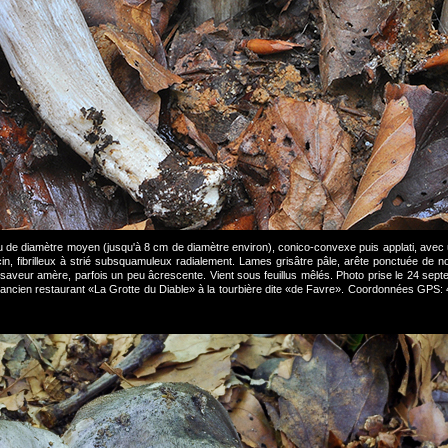
de diamètre moyen (jusqu'à 8 cm de diamètre environ), conico-convexe puis applati, avec u
cin, fibrilleux à strié subsquamuleux radialement. Lames grisâtre pâle, arête ponctuée de no
à saveur amère, parfois un peu âcrescente. Vient sous feuillus mêlés. Photo prise le 24 sep
 l'ancien restaurant «La Grotte du Diable» à la tourbière dite «de Favre». Coordonnées GP