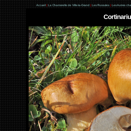
Accueil
|
La Chanterelle de Ville-la-Grand
|
Les Russules
|
Les Autres ch
Cortinarius