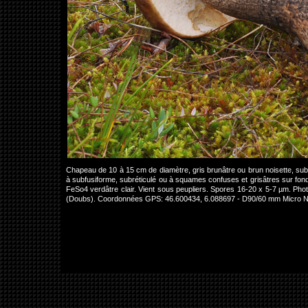
Chapeau de 10 à 15 cm de diamètre, gris brunâtre ou brun noisette, subl
à subfusiforme, subréticulé ou à squames confuses et grisâtres sur fond 
FeSo4 verdâtre clair. Vient sous peupliers. Spores 16-20 x 5-7 µm. Phot
(Doubs). Coordonnées GPS: 46.600434, 6.088697 - D90/60 mm Micro N