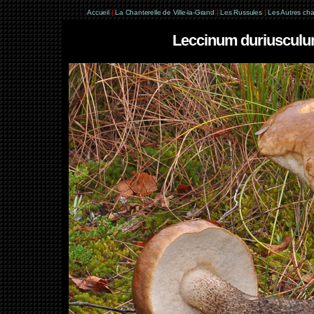
Accueil
|
La Chanterelle de Ville-la-Grand
|
Les Russules
|
Les Autres ch
Leccinum duriusculum