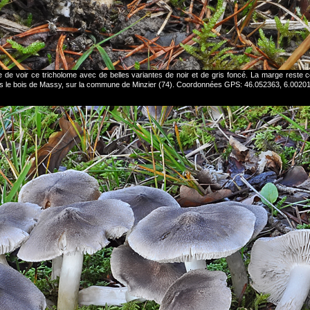
e de voir ce tricholome avec de belles variantes de noir et de gris foncé. La marge reste
ns le bois de Massy, sur la commune de Minzier (74). Coordonnées GPS: 46.052363, 6.0020