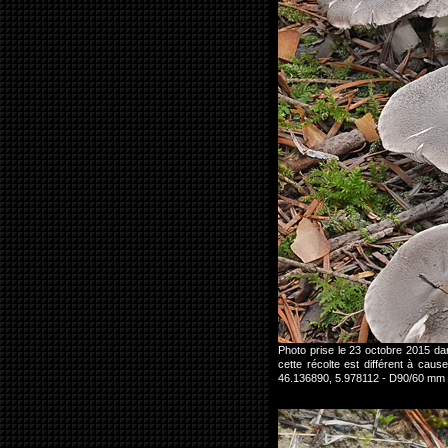
Photo prise le 23 octobre 2015 d
cette récolte est différent à ca
46.136890, 5.978112 - D90/60 mm 