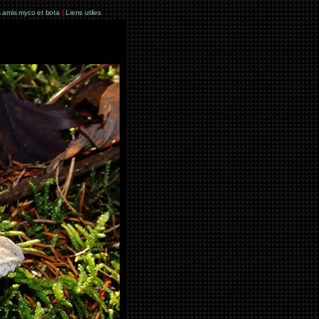
 amis myco et bota
|
Liens utiles