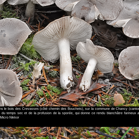
ans le bois des Crevasses (côté chemin des Bouchets), sur la commune de Chancy (canto
use du temps sec et de la profusion de la sporée, qui donne ce rendu blanchâtre farine
Micro Nikkor