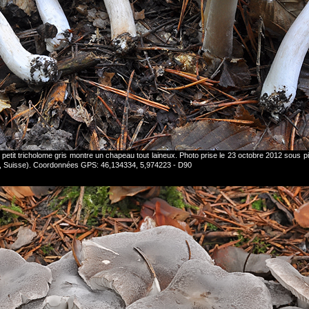
petit tricholome gris montre un chapeau tout laineux. Photo prise le 23 octobre 2012 sous 
, Suisse). Coordonnées GPS: 46,134334, 5,974223 - D90