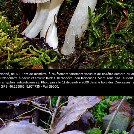
nné, de 6-10 cm de diamètre, à revêtement fortement fibrilleux de noirâtre combre ou ar
ir blanchâtre à odeur et saveur faibles, herbacées, non farineuses. Vient sous pins, surtout
is à hyphes subglobuleuses. Photo prise le 11 décembre 2009 dans le bois des Crevasses,
GPS: 46.133863, 5.974735 - Fuji S9500.