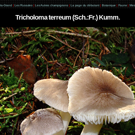
e-la-Grand
|
Les Russules
|
Les Autres champignons
|
La page du débutant
|
Botanique
|
Faune
|
Mes
Tricholoma terreum (Sch.:Fr.) Kumm.