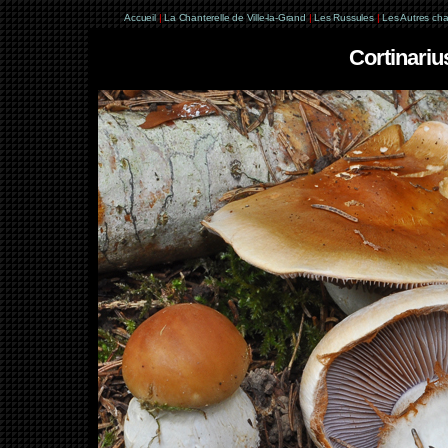
Accueil
|
La Chanterelle de Ville-la-Grand
|
Les Russules
|
Les Autres ch
Cortinarius