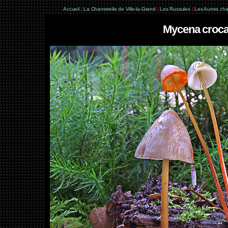
Accueil
|
La Chanterelle de Ville-la-Grand
|
Les Russules
|
Les Autres ch
Mycena croca