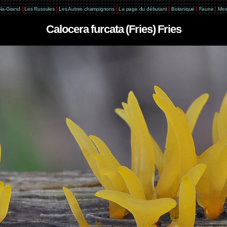
e-la-Grand
|
Les Russules
|
Les Autres champignons
|
La page du débutant
|
Botanique
|
Faune
|
Mes
Calocera furcata (Fries) Fries