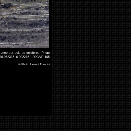
sance sur bois de conifères. Photo
 46.052313, 6.002215 - D90/VR 105
©
Photo: Laurent Francini