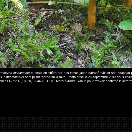
rmocybe cinnamomeus
, mais en diffère par ses lames jaune safrané pâle et son chapeau pl
D. cinnemomeus
sent plutôt l'herbe ou la rave. Photo prise le 25 septembre 2013 sous épi
nnées GPS: 45,18820, 5,54488 - D90 - Merci à André Bidaud pour m'avoir confirmé la déterm