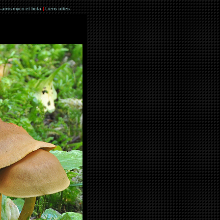
 amis myco et bota
|
Liens utiles