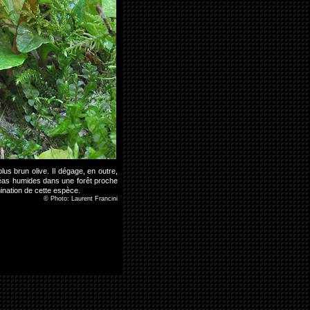
us brun olive. Il dégage, en outre,
céas humides dans une forêt proche
ination de cette espèce.
©
Photo: Laurent Francini