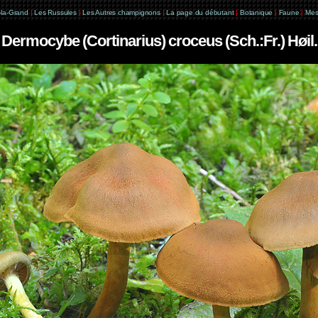
e-la-Grand
|
Les Russules
|
Les Autres champignons
|
La page du débutant
|
Botanique
|
Faune
|
Mes
Dermocybe (Cortinarius) croceus (Sch.:Fr.) Høil.