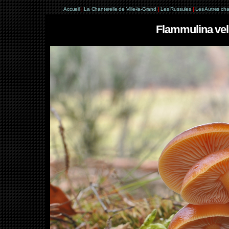
Accueil
|
La Chanterelle de Ville-la-Grand
|
Les Russules
|
Les Autres ch
Flammulina velut