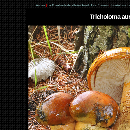
Accueil
|
La Chanterelle de Ville-la-Grand
|
Les Russules
|
Les Autres ch
Tricholoma aur