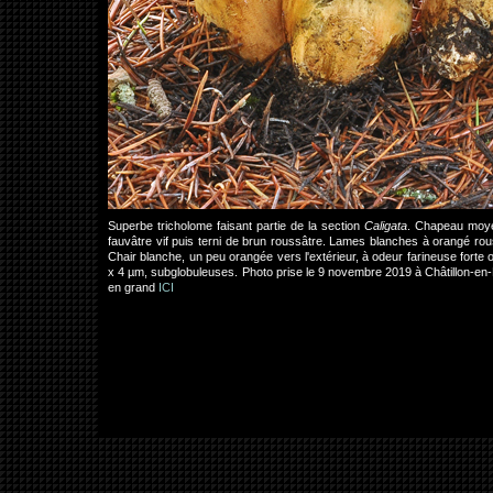
Superbe tricholome faisant partie de la section
Caligata
. Chapeau moyen
fauvâtre vif puis terni de brun roussâtre. Lames blanches à orangé ro
Chair blanche, un peu orangée vers l'extérieur, à odeur farineuse fort
x 4 µm, subglobuleuses. Photo prise le 9 novembre 2019 à Châtillon-e
en grand
ICI