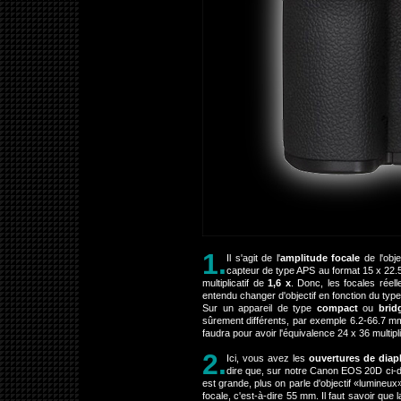
1.
Il s'agit de l'
amplitude focale
de l'obj
capteur de type APS au format 15 x 22.5 
multiplicatif de
1,6 x
. Donc, les focales réel
entendu changer d'objectif en fonction du typ
Sur un appareil de type
compact
ou
brid
sûrement différents, par exemple 6.2-66.7 mm
faudra pour avoir l'équivalence 24 x 36 multipl
2.
Ici, vous avez les
ouvertures de dia
dire que, sur notre Canon EOS 20D ci-d
est grande, plus on parle d'objectif «lumineux
focale, c'est-à-dire 55 mm. Il faut savoir que l