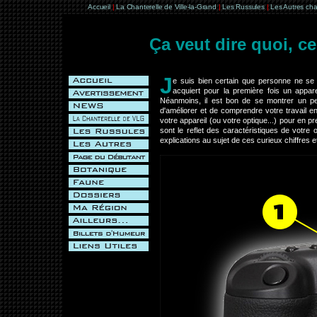
Accueil
|
La Chanterelle de Ville-la-Grand
|
Les Russules
|
Les Autres ch
Ça veut dire quoi, ce
J
e suis bien certain que personne ne se s
acquiert pour la première fois un appar
Néanmoins, il est bon de se montrer un peu
d'améliorer et de comprendre votre travail e
votre appareil (ou votre optique...) pour en p
sont le reflet des caractéristiques de votre 
explications au sujet de ces curieux chiffres 