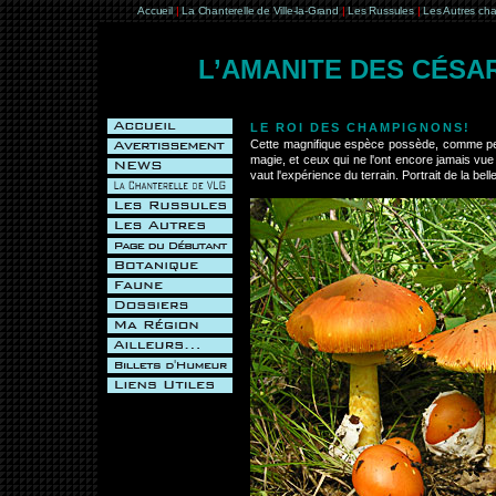
Accueil
|
La Chanterelle de Ville-la-Grand
|
Les Russules
|
Les Autres ch
L’AMANITE DES CÉSA
LE ROI DES CHAMPIGNONS!
Cette magnifique espèce possède, comme peu 
magie, et ceux qui ne l'ont encore jamais vu
vaut l'expérience du terrain. Portrait de la belle