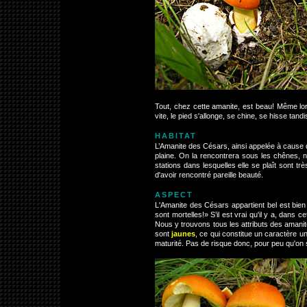
Tout, chez cette amanite, est beau! Même lor
vite, le pied s'allonge, se chine, se hisse tand
HABITAT
L’Amanite des Césars, ainsi appelée à cause de
plaine. On la rencontrera sous les chênes, 
stations dans lesquelles elle se plaît sont tr
d'avoir rencontré pareille beauté.
ASPECT
L'Amanite des Césars appartient bel est bien
sont mortelles!» S’il est vrai qu'il y a, dans ce
Nous y trouvons tous les attributs des amanit
sont
jaunes
, ce qui constitue un caractère u
maturité. Pas de risque donc, pour peu qu'on 