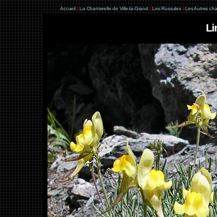
Accueil
|
La Chanterelle de Ville-la-Grand
|
Les Russules
|
Les Autres ch
Li