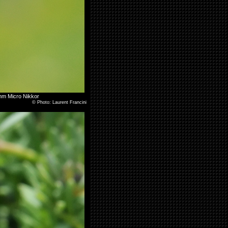
 mm Micro Nikkor
©
Photo: Laurent Francini