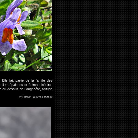
Elle fait partie de la famille des
iles, épaisses et à limbe linéaire-
ise au-dessus de Longecôte, altitude
©
Photo: Laurent Francini