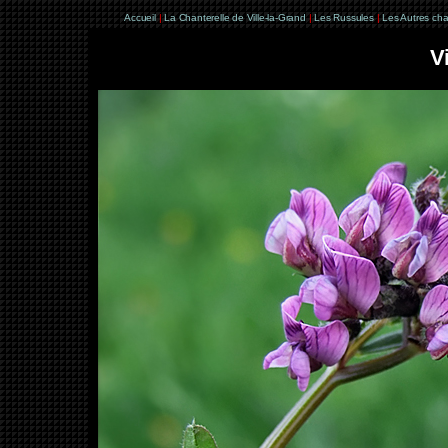
Accueil
|
La Chanterelle de Ville-la-Grand
|
Les Russules
|
Les Autres ch
V