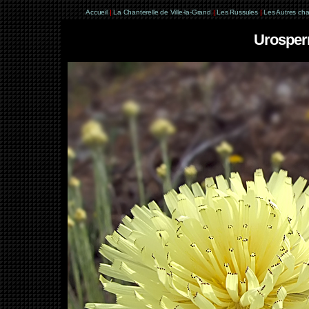
Accueil
|
La Chanterelle de Ville-la-Grand
|
Les Russules
|
Les Autres ch
Urosper