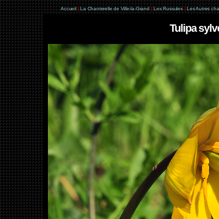
Accueil
|
La Chanterelle de Ville-la-Grand
|
Les Russules
|
Les Autres ch
Tulipa sylv