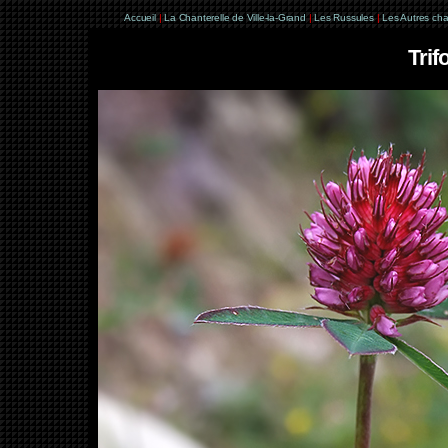
Accueil
|
La Chanterelle de Ville-la-Grand
|
Les Russules
|
Les Autres ch
Tri