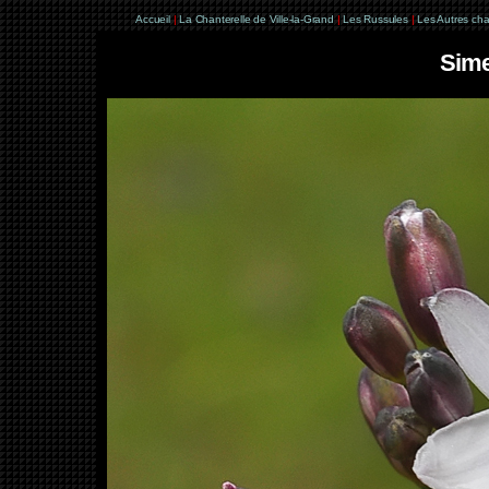
Accueil
|
La Chanterelle de Ville-la-Grand
|
Les Russules
|
Les Autres ch
Sime