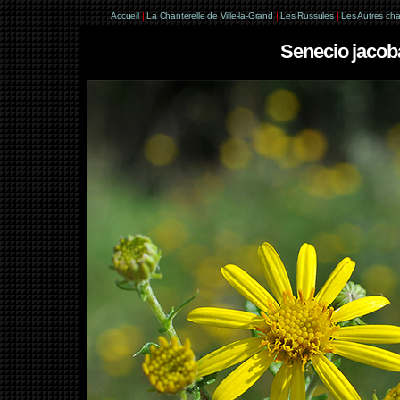
Accueil
|
La Chanterelle de Ville-la-Grand
|
Les Russules
|
Les Autres ch
Senecio jacob