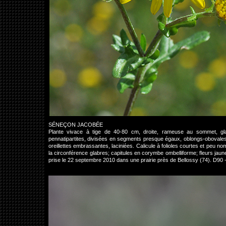
SÉNEÇON JACOBÉE
Plante vivace à tige de 40-80 cm, droite, rameuse au sommet, gla
pennatipartites, divisées en segments presque égaux, oblongs-obovales o
oreillettes embrassantes, laciniées. Calicule à folioles courtes et peu
la circonférence glabres; capitules en corymbe ombelliforme; fleurs jaunes
prise le 22 septembre 2010 dans une prairie près de Bellossy (74). D90 