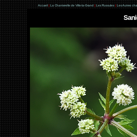
Accueil
|
La Chanterelle de Ville-la-Grand
|
Les Russules
|
Les Autres ch
Sani