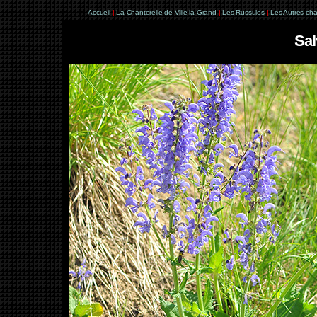
Accueil
|
La Chanterelle de Ville-la-Grand
|
Les Russules
|
Les Autres ch
Sal