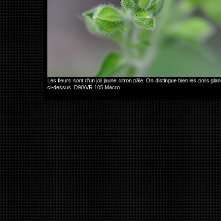
Les fleurs sont d'un joli jaune citron pâle. On distingue bien les poils g
ci-dessus. D90/VR 105 Macro