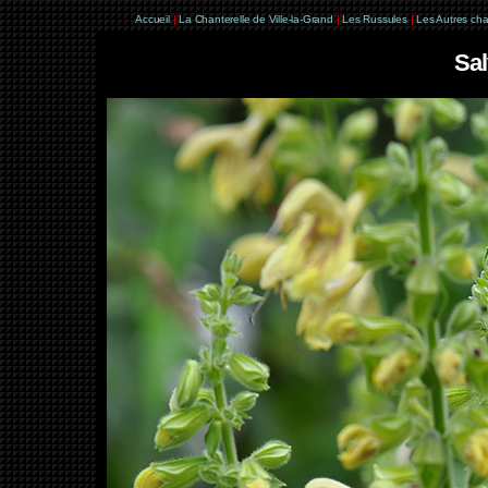
Accueil
|
La Chanterelle de Ville-la-Grand
|
Les Russules
|
Les Autres ch
Sal