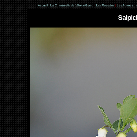
Accueil
|
La Chanterelle de Ville-la-Grand
|
Les Russules
|
Les Autres ch
Salpic