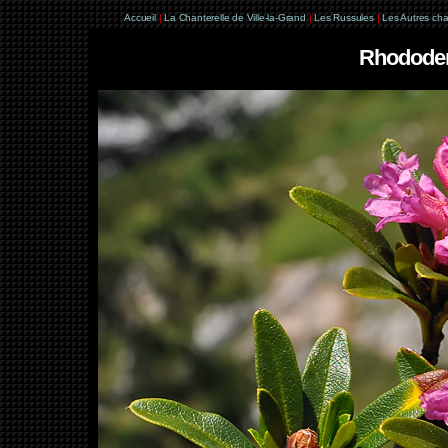
Accueil
|
La Chanterelle de Ville-la-Grand
|
Les Russules
|
Les Autres ch
Rhododen