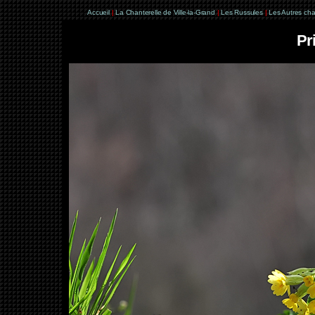
Accueil
|
La Chanterelle de Ville-la-Grand
|
Les Russules
|
Les Autres ch
Pr