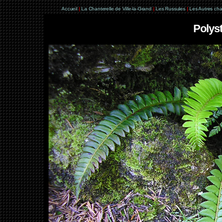
Accueil
|
La Chanterelle de Ville-la-Grand
|
Les Russules
|
Les Autres ch
Polyst