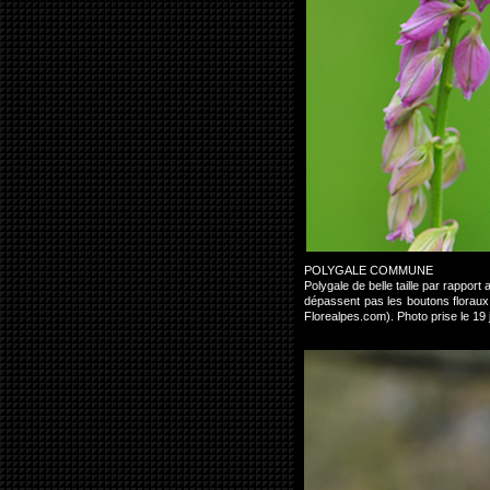
POLYGALE COMMUNE
Polygale de belle taille par rappor
dépassent pas les boutons florau
Florealpes.com). Photo prise le 1