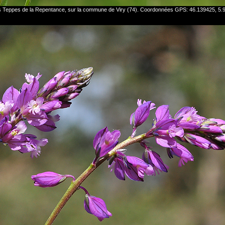
les Teppes de la Repentance, sur la commune de Viry (74). Coordonnées GPS: 46.139425, 5