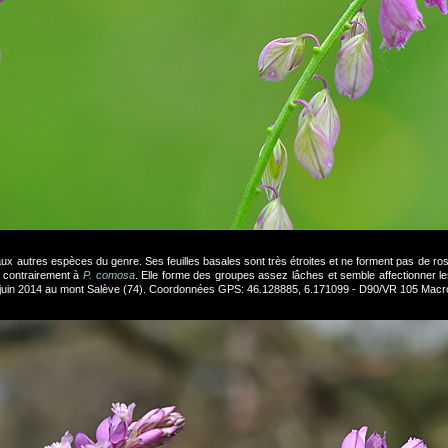
t aux autres espèces du genre. Ses feuilles basales sont très étroites et ne forment pas de ro
x contrairement à
P. comosa
. Elle forme des groupes assez lâches et semble affectionner le
9 juin 2014 au mont Salève (74). Coordonnées GPS: 46.128885, 6.171099 - D90/VR 105 Macr