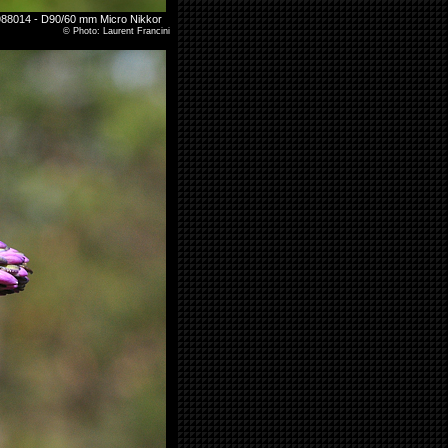
.988014 - D90/60 mm Micro Nikkor
©
Photo: Laurent Francini