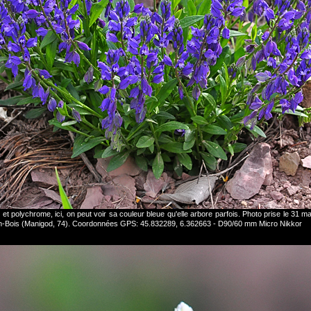
et polychrome, ici, on peut voir sa couleur bleue qu'elle arbore parfois. Photo prise le 31 m
an-Bois (Manigod, 74). Coordonnées GPS: 45.832289, 6.362663 - D90/60 mm Micro Nikkor