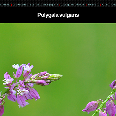
e-la-Grand
|
Les Russules
|
Les Autres champignons
|
La page du débutant
|
Botanique
|
Faune
|
Mes
Polygala vulgaris