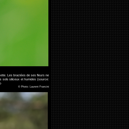
sette. Les bractées de ses fleurs ne
s sols siliceux et humides (source:
o
©
Photo: Laurent Francini