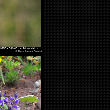
989756 - D90/60 mm Micro Nikkor
©
Photo: Laurent Francini