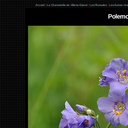
Accueil
|
La Chanterelle de Ville-la-Grand
|
Les Russules
|
Les Autres ch
Polemo