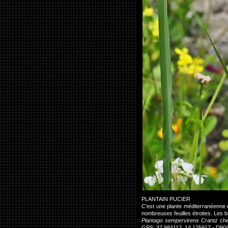
PLANTAIN PUCIER
C'est une plante méditerranéenne 
nombreuses feuilles étroites. Les 
Plantago sempervirens
Crantz chez
GPS: 37.984112, 14.125917 - D90