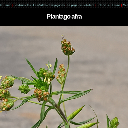
e-la-Grand
|
Les Russules
|
Les Autres champignons
|
La page du débutant
|
Botanique
|
Faune
|
Mes
Plantago afra