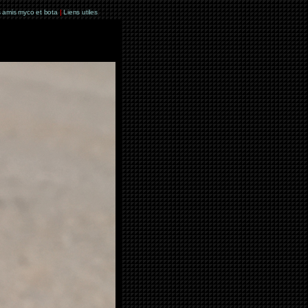
 amis myco et bota
|
Liens utiles