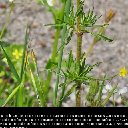
qui croît dans les lieux sablonneux ou caillouteux des champs, des terrains vagues ou des 
bractées de l'épi sont toutes semblables ce qui permet de distinguer cette espèce de
Plantago
 qui les bractées inférieures se prolongent par une pointe. Photo prise le 3 avril 2019 pr
/60 mm Micro Nikkor