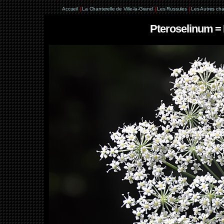
Accueil
|
La Chanterelle de Ville-la-Grand
|
Les Russules
|
Les Autres ch
Pteroselinum =